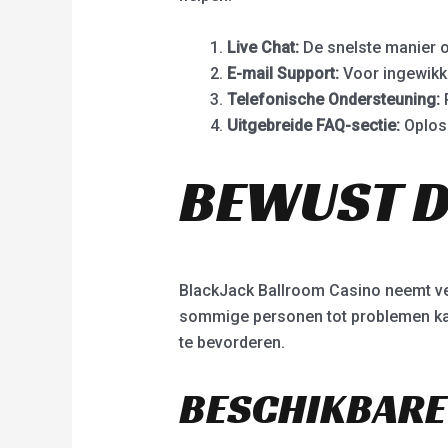
Live Chat:
De snelste manier o
E-mail Support:
Voor ingewikke
Telefonische Ondersteuning:
R
Uitgebreide FAQ-sectie:
Oploss
BEWUST D
BlackJack Ballroom Casino neemt ver
sommige personen tot problemen ka
te bevorderen.
BESCHIKBARE