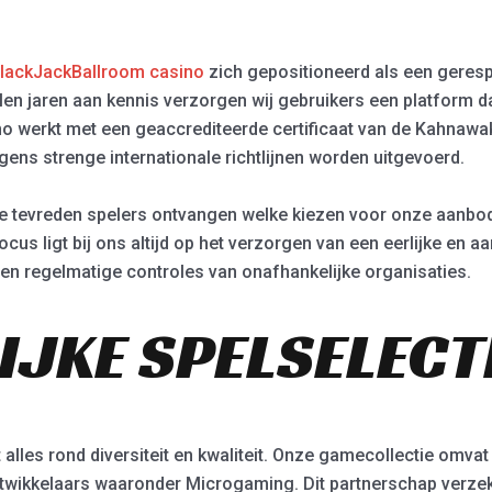
lackJackBallroom casino
zich gepositioneerd als een geres
len jaren aan kennis verzorgen wij gebruikers een platform dat
no werkt met een geaccrediteerde certificaat van de Kahna
olgens strenge internationale richtlijnen worden uitgevoerd.
oze tevreden spelers ontvangen welke kiezen voor onze aanb
cus ligt bij ons altijd op het verzorgen van een eerlijke en
n regelmatige controles van onafhankelijke organisaties.
JKE SPELSELECT
alles rond diversiteit en kwaliteit. Onze gamecollectie omvat
wikkelaars waaronder Microgaming. Dit partnerschap verzeker