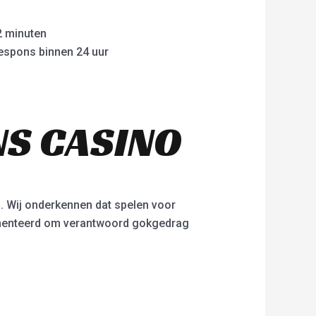
2 minuten
espons binnen 24 uur
NS CASINO
. Wij onderkennen dat spelen voor
ementeerd om verantwoord gokgedrag