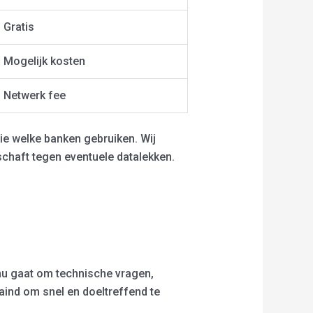
Gratis
Mogelijk kosten
Netwerk fee
ie welke banken gebruiken. Wij
chaft tegen eventuele datalekken.
 nu gaat om technische vragen,
ind om snel en doeltreffend te