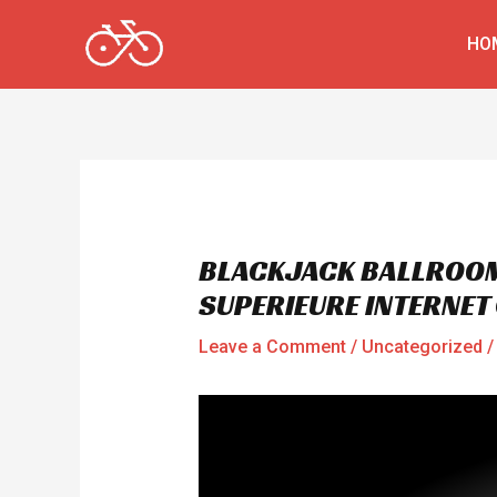
Skip
Post
to
navigation
HO
content
BLACKJACK BALLROOM
SUPERIEURE INTERNET
Leave a Comment
/
Uncategorized
/