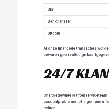
Skrill
Banktransfer
Bitcoin
Al onze financiële transacties word
bewaren geen volledige kaartgegeve
24/7 KLA
Ons toegewijde klantenserviceteam s
accountproblemen of algemene infor
helpen.