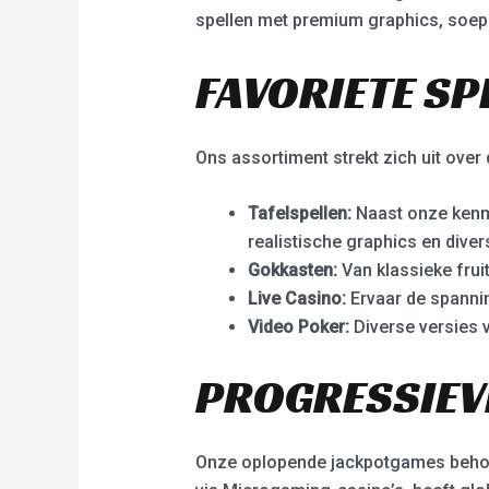
spellen met premium graphics, soepe
FAVORIETE SP
Ons assortiment strekt zich uit over
Tafelspellen:
Naast onze kenme
realistische graphics en dive
Gokkasten:
Van klassieke frui
Live Casino:
Ervaar de spannin
Video Poker:
Diverse versies v
PROGRESSIEV
Onze oplopende jackpotgames behore