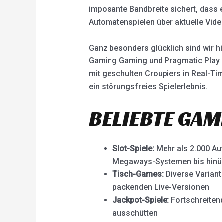
imposante Bandbreite sichert, dass 
Automatenspielen über aktuelle Video
Ganz besonders glücklich sind wir h
Gaming Gaming und Pragmatic Play Pl
mit geschulten Croupiers in Real-Tim
ein störungsfreies Spielerlebnis.
BELIEBTE GAM
Slot-Spiele:
Mehr als 2.000 Au
Megaways-Systemen bis hinüb
Tisch-Games:
Diverse Variant
packenden Live-Versionen
Jackpot-Spiele:
Fortschreiten
ausschütten