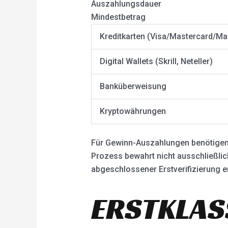
Auszahlungsdauer
Mindestbetrag
Kreditkarten (Visa/Mastercard/Ma
Digital Wallets (Skrill, Neteller)
Banküberweisung
Kryptowährungen
Für Gewinn-Auszahlungen benötigen w
Prozess bewahrt nicht ausschließli
abgeschlossener Erstverifizierung e
ERSTKLAS