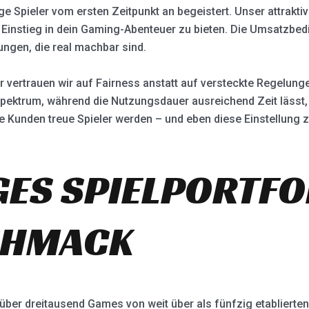
ge Spieler vom ersten Zeitpunkt an begeistert. Unser attrak
en Einstieg in dein Gaming-Abenteuer zu bieten. Die Umsatzbe
ungen, die real machbar sind.
er vertrauen wir auf Fairness anstatt auf versteckte Regelu
Spektrum, während die Nutzungsdauer ausreichend Zeit lässt
te Kunden treue Spieler werden – und eben diese Einstellung 
GES SPIELPORTFO
CHMACK
 über dreitausend Games von weit über als fünfzig etablierte