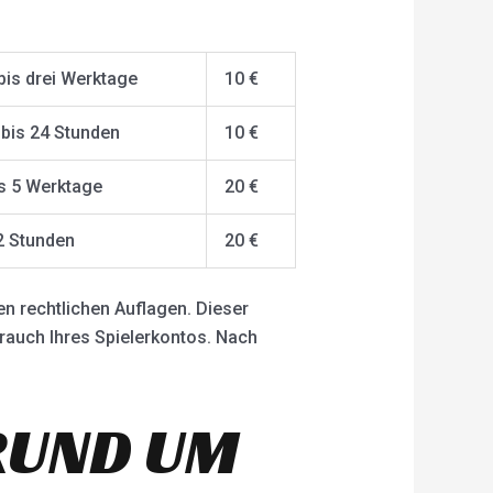
 bis drei Werktage
10 €
 bis 24 Stunden
10 €
is 5 Werktage
20 €
2 Stunden
20 €
n rechtlichen Auflagen. Dieser
rauch Ihres Spielerkontos. Nach
RUND UM