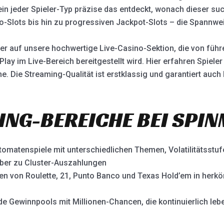
ein jeder Spieler-Typ präzise das entdeckt, wonach dieser su
-Slots bis hin zu progressiven Jackpot-Slots – die Spannweite
ier auf unsere hochwertige Live-Casino-Sektion, die von führ
ay im Live-Bereich bereitgestellt wird. Hier erfahren Spiel
e. Die Streaming-Qualität ist erstklassig und garantiert auc
ING-BEREICHE BEI SPI
tomatenspiele mit unterschiedlichen Themen, Volatilitätsstu
er zu Cluster-Auszahlungen
en von Roulette, 21, Punto Banco und Texas Hold’em in herkö
de Gewinnpools mit Millionen-Chancen, die kontinuierlich l