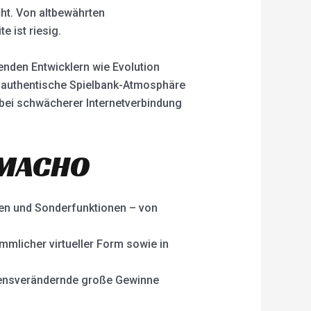
cht. Von altbewährten
 ist riesig.
enden Entwicklern wie Evolution
er authentische Spielbank-Atmosphäre
h bei schwächerer Internetverbindung
NMACHO
fen und Sonderfunktionen – von
mmlicher virtueller Form sowie in
ebensverändernde große Gewinne