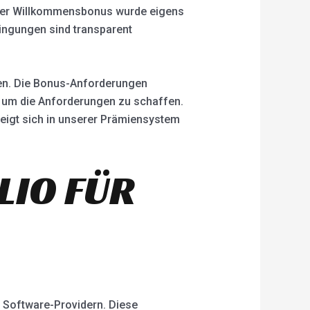
tiver Willkommensbonus wurde eigens
dingungen sind transparent
ngen. Die Bonus-Anforderungen
, um die Anforderungen zu schaffen.
zeigt sich in unserer Prämiensystem
LIO FÜR
n Software-Providern. Diese