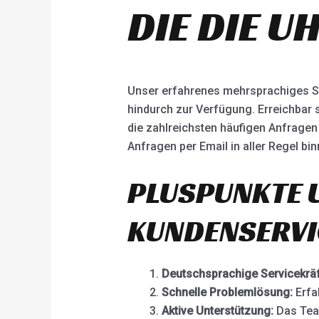
DIE DIE U
Unser erfahrenes mehrsprachiges Su
hindurch zur Verfügung. Erreichbar s
die zahlreichsten häufigen Anfragen 
Anfragen per Email in aller Regel bi
PLUSPUNKTE 
KUNDENSERVI
Deutschsprachige Servicekräf
Schnelle Problemlösung:
Erfa
Aktive Unterstützung:
Das Team