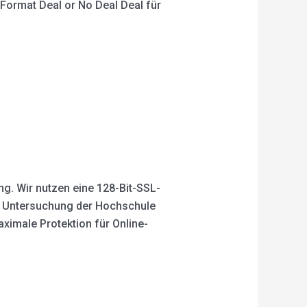
Format Deal or No Deal Deal für
g. Wir nutzen eine 128-Bit-SSL-
er Untersuchung der Hochschule
ximale Protektion für Online-