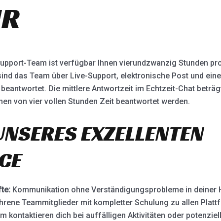
HR
pport-Team ist verfügbar Ihnen vierundzwanzig Stunden pro
ind das Team über Live-Support, elektronische Post und eine 
beantwortet. Die mittlere Antwortzeit im Echtzeit-Chat beträg
nnen von vier vollen Stunden Zeit beantwortet werden.
UNSERES EXZELLENTEN
CE
te:
Kommunikation ohne Verständigungsprobleme in deiner 
hrene Teammitglieder mit kompletter Schulung zu allen Plat
 kontaktieren dich bei auffälligen Aktivitäten oder potenzie